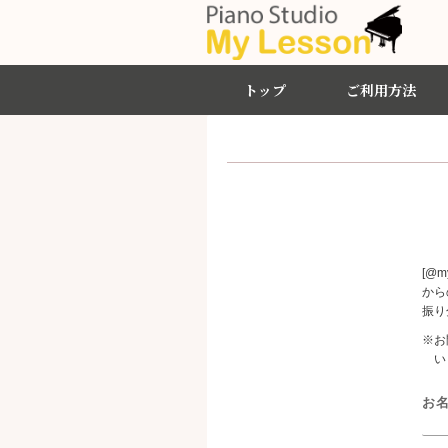
トップ
ご利用方法
[@
から
振り
※お
い
お