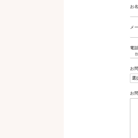
お名
メ
電
お
お