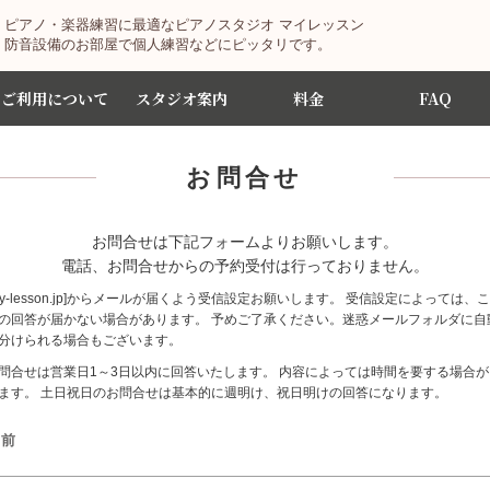
ピアノ・楽器練習に最適なピアノスタジオ マイレッスン
防音設備のお部屋で個人練習などにピッタリです。
ご利用について
スタジオ案内
料金
FAQ
お問合せ
お問合せは下記フォームよりお願いします。
電話、お問合せからの予約受付は行っておりません。
my-lesson.jp]からメールが届くよう受信設定お願いします。 受信設定によっては、
の回答が届かない場合があります。 予めご了承ください。迷惑メールフォルダに自
分けられる場合もございます。
問合せは営業日1～3日以内に回答いたします。 内容によっては時間を要する場合が
ます。 土日祝日のお問合せは基本的に週明け、祝日明けの回答になります。
名前