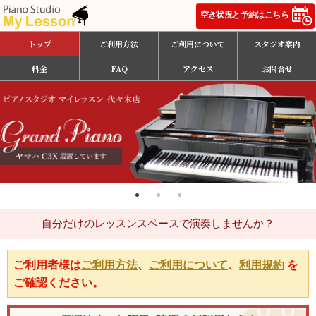
トップ
ご利用方法
ご利用について
スタジオ案内
料金
FAQ
アクセス
お問合せ
自分だけのレッスンスペースで演奏しませんか？
ご利用者様は
ご利用方法
、
ご利用について
、
利用規約
を
ご確認ください。